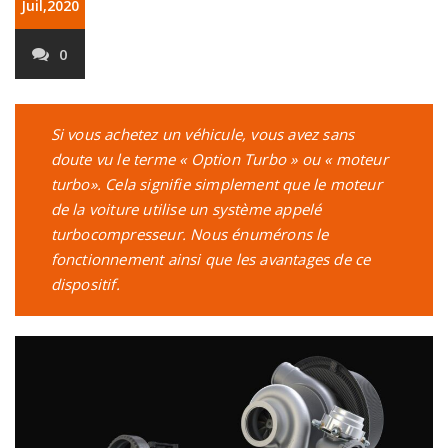
Juil,2020
0
Si vous achetez un véhicule, vous avez sans
doute vu le terme « Option Turbo » ou « moteur
turbo». Cela signifie simplement que le moteur
de la voiture utilise un système appelé
turbocompresseur. Nous énumérons le
fonctionnement ainsi que les avantages de ce
dispositif.