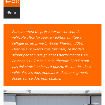
Nov,2020
0
Porsche vient de présenter un concept de
véhicule ultra-luxueux en édition limitée à
l’effigie du jet privé Embraer Phenom 300E.
Destiné aux clients très fortunés, ce modèle
séduit par son design et ses performances. La
Porsche 911 Turbo S et le Phenom 300 E n’ont
pas été choisi au hasard puisqu’ils sont les deux
véhicules les plus populaires de leur segment.
Focus sur ce duo improbable.