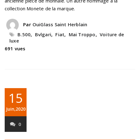
ancienne pièce de monnaie. Un autre hommage à la
collection Monete de la marque.
Par
OuiGlass Saint Herblain
B.500
,
Bvlgari
,
Fiat
,
Mai Troppo
,
Voiture de
luxe
691 vues
15
Juin,2020
0