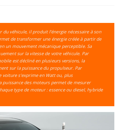
 du véhicule, il produit l’énergie nécessaire à son
ermet de transformer une énergie créée à partir de
 en un mouvement mécanique perceptible. Sa
uement sur la vitesse de votre véhicule. Par
bile est décliné en plusieurs versions, la
ment sur la puissance du propulseur. Par
 voiture s’exprime en Watt ou, plus
 puissance des moteurs permet de mesurer
chaque type de moteur : essence ou diesel, hybride