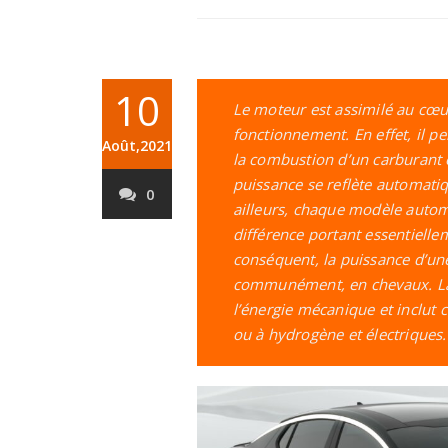
10
Le moteur est assimilé au cœur
fonctionnement. En effet, il p
Août,2021
la combustion d’un carburant
puissance se reflète automatiq
0
ailleurs, chaque modèle automo
différence portant essentielle
conséquent, la puissance d’une
communément, en chevaux. La
l’énergie mécanique et inclut 
ou à hydrogène et électriques.