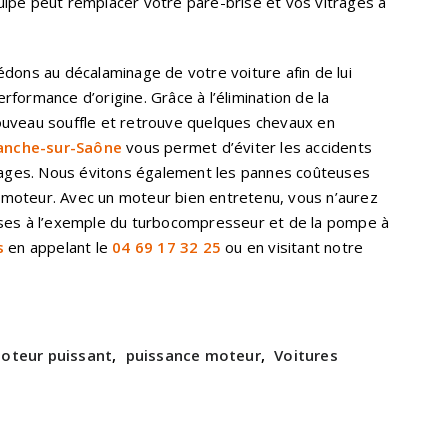
ipe peut remplacer votre pare-brise et vos vitrages à
édons au décalaminage de votre voiture afin de lui
formance d’origine. Grâce à l’élimination de la
ouveau souffle et retrouve quelques chevaux en
ranche-sur-Saône
vous permet d’éviter les accidents
trages. Nous évitons également les pannes coûteuses
moteur. Avec un moteur bien entretenu, vous n’aurez
uses à l’exemple du turbocompresseur et de la pompe à
s
en appelant le
04 69 17 32 25
ou en visitant notre
oteur puissant
,
puissance moteur
,
Voitures