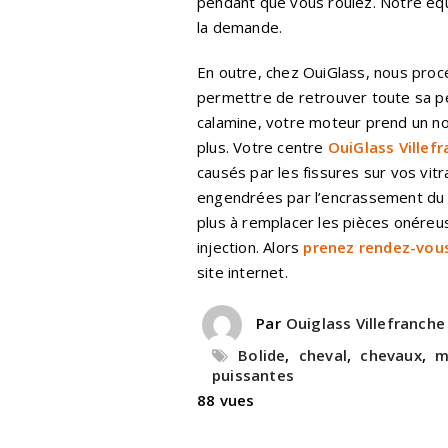
pendant que vous roulez. Notre équ
la demande.
En outre, chez OuiGlass, nous proc
permettre de retrouver toute sa per
calamine, votre moteur prend un n
plus. Votre centre
OuiGlass Villef
causés par les fissures sur vos vi
engendrées par l’encrassement du 
plus à remplacer les pièces onére
injection. Alors
prenez rendez-vou
site internet.
Par
Ouiglass Villefranche
Bolide
,
cheval
,
chevaux
,
m
puissantes
88 vues