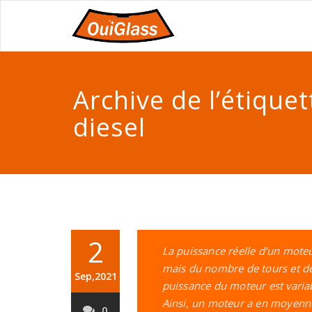
Archive de l’étique
diesel
2
La puissance réelle d’un mote
mais du nombre de tours et de
Sep,2021
puissance du moteur est vari
Ainsi, un moteur a en moyenn
0