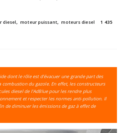
 diesel
,
moteur puissant
,
moteurs diesel
1 435
ide dont le rôle est d’évacuer une grande part des
 combustion du gazole. En effet, les constructeurs
ules diesel de l’AdBlue pour les rendre plus
ronnement et respecter les normes anti-pollution. Il
afin de diminuer les émissions de gaz à effet de