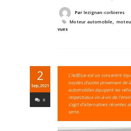
Par
lezignan-corbieres
Moteur automobile
,
moteur
vues
2
L’AdBlue est un concentré liqu
oxydes d’azote provenant de la
Sep,2021
automobiles équipent les véhic
respectueux vis-à-vis de l’envi
0
s’agit d’alternatives récentes 
serre.