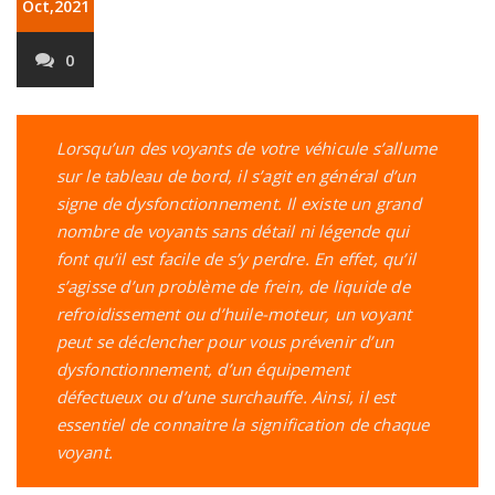
Oct,2021
0
Lorsqu’un des voyants de votre véhicule s’allume
sur le tableau de bord, il s’agit en général d’un
signe de dysfonctionnement. Il existe un grand
nombre de voyants sans détail ni légende qui
font qu’il est facile de s’y perdre. En effet, qu’il
s’agisse d’un problème de frein, de liquide de
refroidissement ou d’huile-moteur, un voyant
peut se déclencher pour vous prévenir d’un
dysfonctionnement, d’un équipement
défectueux ou d’une surchauffe. Ainsi, il est
essentiel de connaitre la signification de chaque
voyant.