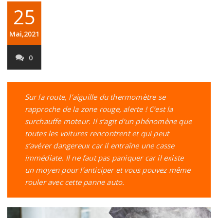
25
Mai,2021
0
Sur la route, l’aiguille du thermomètre se
rapproche de la zone rouge, alerte ! C’est la
surchauffe moteur. Il s’agit d’un phénomène que
toutes les voitures rencontrent et qui peut
s’avérer dangereux car il entraîne une casse
immédiate. Il ne faut pas paniquer car il existe
un moyen pour l’anticiper et vous pouvez même
rouler avec cette panne auto.