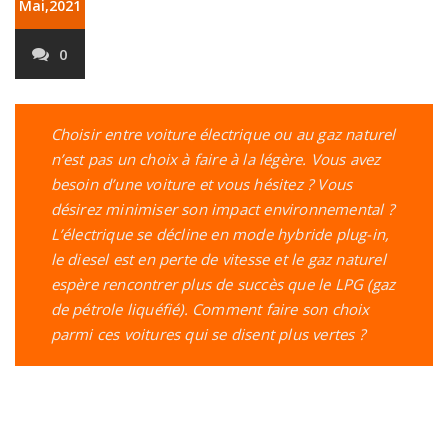
Mai,2021
0
Choisir entre voiture électrique ou au gaz naturel
n’est pas un choix à faire à la légère. Vous avez
besoin d’une voiture et vous hésitez ? Vous
désirez minimiser son impact environnemental ?
L’électrique se décline en mode hybride plug-in,
le diesel est en perte de vitesse et le gaz naturel
espère rencontrer plus de succès que le LPG (gaz
de pétrole liquéfié). Comment faire son choix
parmi ces voitures qui se disent plus vertes ?