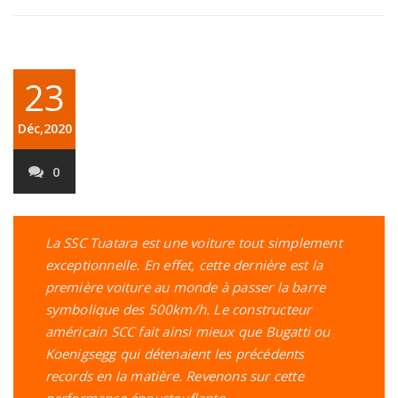
23
Déc,2020
0
La SSC Tuatara est une voiture tout simplement
exceptionnelle. En effet, cette dernière est la
première voiture au monde à passer la barre
symbolique des 500km/h. Le constructeur
américain SCC fait ainsi mieux que Bugatti ou
Koenigsegg qui détenaient les précédents
records en la matière. Revenons sur cette