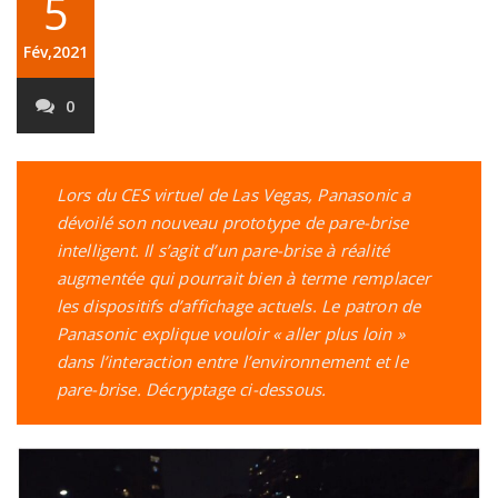
5
Fév,2021
0
Lors du CES virtuel de Las Vegas, Panasonic a
dévoilé son nouveau prototype de pare-brise
intelligent. Il s’agit d’un pare-brise à réalité
augmentée qui pourrait bien à terme remplacer
les dispositifs d’affichage actuels. Le patron de
Panasonic explique vouloir « aller plus loin »
dans l’interaction entre l’environnement et le
pare-brise.
Décryptage ci-dessous.