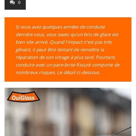
0
Si vous avez quelques années de conduite
derrière vous, vous savez qu’un bris de glace est
bien vite arrivé. Quand l’impact n’est pas très
gênant, il peut être tentant de remettre la
réparation de son vitrage à plus tard. Pourtant,
conduire avec un pare-brise fissuré comporte de
nombreux risques. Le détail ci-dessous.