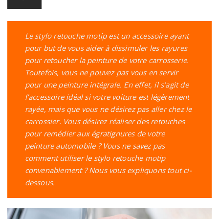
Le stylo retouche motip est un accessoire ayant
pour but de vous aider à dissimuler les rayures
pour retoucher la peinture de votre carrosserie.
Toutefois, vous ne pouvez pas vous en servir
pour une peinture intégrale. En effet, il s’agit de
l’accessoire idéal si votre voiture est légèrement
rayée, mais que vous ne désirez pas aller chez le
carrossier. Vous désirez réaliser des retouches
pour remédier aux égratignures de votre
peinture automobile ? Vous ne savez pas
comment utiliser le stylo retouche motip
convenablement ? Nous vous expliquons tout ci-
dessous.