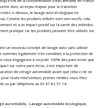
jusqu’à 6% de la consommation d’eau annuelle en France.
ente donc un enjeu majeur pour la transition
rites ci-dessus, le lavage auto écologique ne
u. Comme les produits utilisés sont non-nocifs, cela
nnement et a un impact positif sur la santé des individus.
ment pratique car les produits peuvent être utilisés sur
 est un nouveau concept de lavage auto sans utiliser
us sommes également très sensibles à la protection de
ous nous engageons à recycler 100% des pare-brise que
pact sur votre pare-brise, il est important de
paration de vitrage automobile avant que celui-ci ne se
s pour toute intervention, prenez rendez-vous chez
eb ou par téléphone au 03 87 82 51 14.
ge automobile
,
Lavage automobile écologique
,