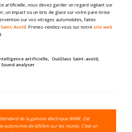
nce artificielle, vous devez garder un regard vigilant sur
lier, un impact ou un bris de glace sur votre pare-brise
tervention sur vos vitrages automobiles, faites
 Saint-Avold
. Prenez-rendez-vous sur notre
site web
.
ntelligence artificielle
,
OuiGlass Saint-avold
,
Sound analyser
’étendard de la gamme électrique BMW. Cet
 autonomie de 600km sur les routes. C’est un