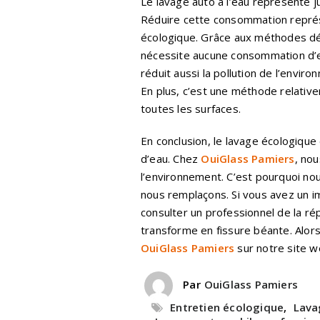
Le lavage auto à l’eau représente 
Réduire cette consommation représ
écologique. Grâce aux méthodes déc
nécessite aucune consommation d’ea
réduit aussi la pollution de l’enviro
En plus, c’est une méthode relative
toutes les surfaces.
En conclusion, le lavage écologique
d’eau. Chez
OuiGlass Pamiers
, no
l’environnement. C’est pourquoi n
nous remplaçons. Si vous avez un im
consulter un professionnel de la ré
transforme en fissure béante. Alor
OuiGlass Pamiers
sur notre site w
Par
OuiGlass Pamiers
Entretien écologique
,
Lava