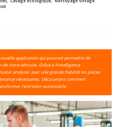
nel
,
Lavage écologique
,
Nettoyage vitrage
old
ouvelle application qui pourrait permettre de
 de votre véhicule. Grâce à l’intelligence
ouvoir analyser avec une grande fiabilité les pièces
intenance nécessaires. Découvrons comment
 transformer l’entretien automobile.