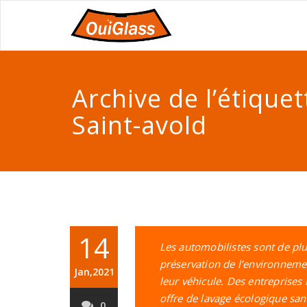
Archive de l’étique
Saint-avold
14
Les automobilistes sont de plu
préservation de l’environnemen
Jan,2021
leur véhicule. Des entrepris
offre de lavage écologique san
0