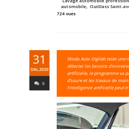
Lavage automobile profession
automobile
,
OuiGlass Saint-av
724 vues
31
Skoda Auto Digilab teste une n
détecter les besoins d’entretien
Déc,2020
artificielle, le programme va p
d’usure et les travaux de ma
0
l’intelligence artificielle peut